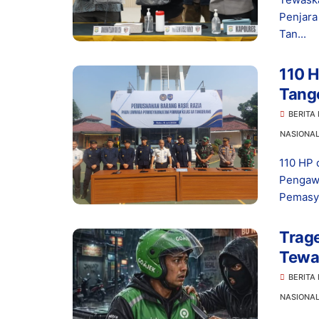
Penjar
Tan...
110 H
Tang
BERITA
NASIONA
110 HP 
Pengaw
Pemasya
Trage
Tewas
BERITA
NASIONA