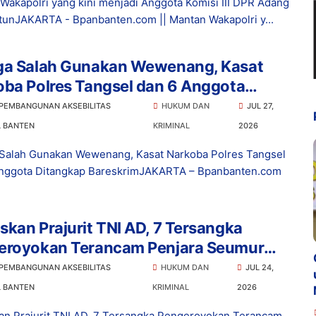
Wakapolri yang kini menjadi Anggota Komisi III DPR Adang
tunJAKARTA - Bpanbanten.com || Mantan Wakapolri y...
ga Salah Gunakan Wewenang, Kasat
ba Polres Tangsel dan 6 Anggota
ngkap Bareskrim
 PEMBANGUNAN AKSEBILITAS
HUKUM DAN
JUL 27,
L BANTEN
KRIMINAL
2026
Salah Gunakan Wewenang, Kasat Narkoba Polres Tangsel
nggota Ditangkap BareskrimJAKARTA – Bpanbanten.com
kan Prajurit TNI AD, 7 Tersangka
eroyokan Terancam Penjara Seumur
p
 PEMBANGUNAN AKSEBILITAS
HUKUM DAN
JUL 24,
L BANTEN
KRIMINAL
2026
n Prajurit TNI AD, 7 Tersangka Pengeroyokan Terancam