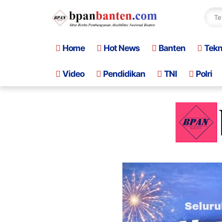
Home
Hot News
Banten
Tek
Video
Pendidikan
TNI
Polri