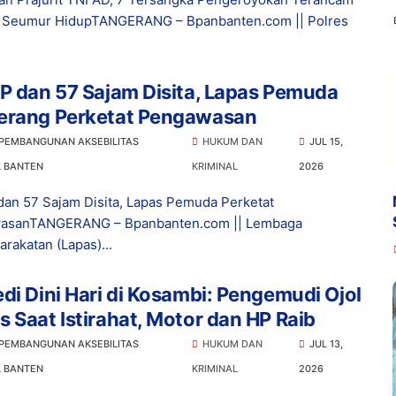
a Seumur HidupTANGERANG – Bpanbanten.com || Polres
P dan 57 Sajam Disita, Lapas Pemuda
erang Perketat Pengawasan
 PEMBANGUNAN AKSEBILITAS
HUKUM DAN
JUL 15,
L BANTEN
KRIMINAL
2026
dan 57 Sajam Disita, Lapas Pemuda Perketat
asanTANGERANG – Bpanbanten.com || Lembaga
rakatan (Lapas)...
di Dini Hari di Kosambi: Pengemudi Ojol
 Saat Istirahat, Motor dan HP Raib
 PEMBANGUNAN AKSEBILITAS
HUKUM DAN
JUL 13,
L BANTEN
KRIMINAL
2026