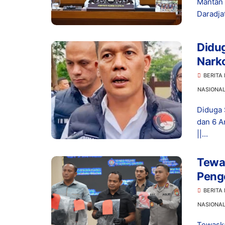
Mantan 
Daradja
Didu
Narko
Dita
BERITA
NASIONA
Diduga 
dan 6 A
||...
Tewas
Peng
Hidu
BERITA
NASIONA
Tewaska