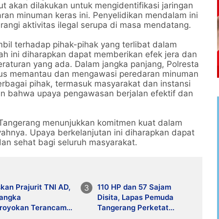
ut akan dilakukan untuk mengidentifikasi jaringan
daran minuman keras ini. Penyelidikan mendalam ini
ngi aktivitas ilegal serupa di masa mendatang.
bil terhadap pihak-pihak yang terlibat dalam
h ini diharapkan dapat memberikan efek jera dan
aturan yang ada. Dalam jangka panjang, Polresta
terus memantau dan mengawasi peredaran minuman
erbagai pihak, termasuk masyarakat dan instansi
kan bahwa upaya pengawasan berjalan efektif dan
ta Tangerang menunjukkan komitmen kuat dalam
ahnya. Upaya berkelanjutan ini diharapkan dapat
an sehat bagi seluruh masyarakat.
an Prajurit TNI AD,
110 HP dan 57 Sajam
sangka
Disita, Lapas Pemuda
royokan Terancam
Tangerang Perketat
ra Seumur Hidup
Pengawasan