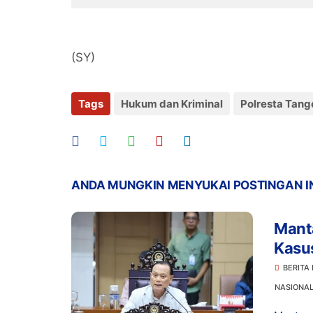
Bareskrim
(SY)
Tags
Hukum dan Kriminal
Polresta Tang
ANDA MUNGKIN MENYUKAI POSTINGAN I
Manta
Kasu
Prom
BERITA
NASIONA