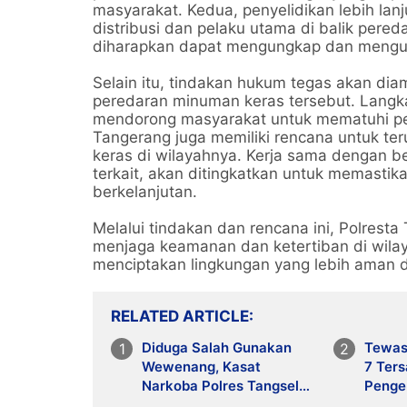
masyarakat. Kedua, penyelidikan lebih lanj
distribusi dan pelaku utama di balik pere
diharapkan dapat mengungkap dan mengura
Selain itu, tindakan hukum tegas akan diam
peredaran minuman keras tersebut. Langka
mendorong masyarakat untuk mematuhi per
Tangerang juga memiliki rencana untuk 
keras di wilayahnya. Kerja sama dengan b
terkait, akan ditingkatkan untuk memasti
berkelanjutan.
Melalui tindakan dan rencana ini, Polres
menjaga keamanan dan ketertiban di wilay
menciptakan lingkungan yang lebih aman d
RELATED ARTICLE
Diduga Salah Gunakan
Tewask
Wewenang, Kasat
7 Ter
Narkoba Polres Tangsel
Penge
dan 6 Anggota Ditangkap
Penja