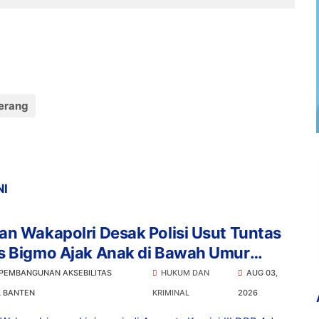
erang
NI
n Wakapolri Desak Polisi Usut Tuntas
s Bigmo Ajak Anak di Bawah Umur
osikan Vape
 PEMBANGUNAN AKSEBILITAS
HUKUM DAN
AUG 03,
L BANTEN
KRIMINAL
2026