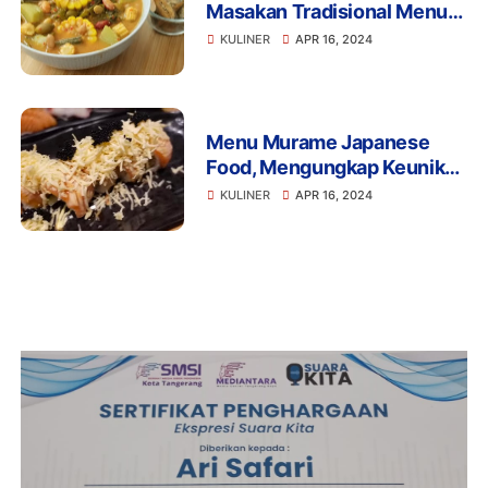
Masakan Tradisional Menu
Sayur Asem, Paduan Nikmat
KULINER
APR 16, 2024
Rasa Asam dan Pedas di
Lidah Anda
Menu Murame Japanese
Food, Mengungkap Keunikan
Sushi yang Terkenal di
KULINER
APR 16, 2024
Dunia