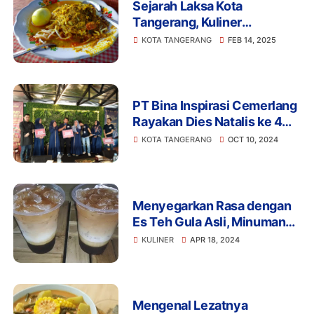
Sejarah Laksa Kota
Tangerang, Kuliner
Legendaris Perpaduan
KOTA TANGERANG
FEB 14, 2025
Budaya Peranakan
PT Bina Inspirasi Cemerlang
Rayakan Dies Natalis ke 4
Sekaligus Grand Opening
KOTA TANGERANG
OCT 10, 2024
Mananti Cafe dan Resto
Menyegarkan Rasa dengan
Es Teh Gula Asli, Minuman
Klasik yang Menyehatkan
KULINER
APR 18, 2024
Mengenal Lezatnya