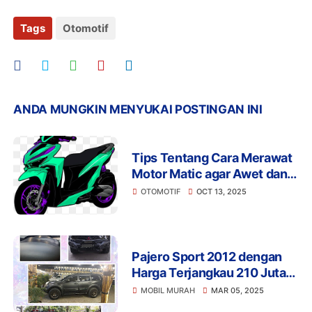
Tags
Otomotif
ANDA MUNGKIN MENYUKAI POSTINGAN INI
Tips Tentang Cara Merawat
Motor Matic agar Awet dan
Nyaman digunakan Sehari-
OTOMOTIF
OCT 13, 2025
hari
Pajero Sport 2012 dengan
Harga Terjangkau 210 Juta,
Siap Menjadi Teman Setia di
MOBIL MURAH
MAR 05, 2025
Setiap Perjalanan!