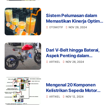
Sistem Pelumasan dalam
Memastikan Kinerja Optimal
dan Umur Panjang
OTOMOTIF
NOV 29, 2024
Kendaraan:
Dari V-Belt hingga Baterai,
Aspek Penting dalam
Merawat Motor Listrik Agar
ARTIKEL
NOV 26, 2024
Tetap Berfungsi dengan
Baik
Mengenal 20 Komponen
Kelistrikan Sepeda Motor
dan Fungsinya
ARTIKEL
NOV 12, 2024