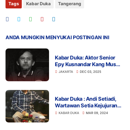
Tags
Kabar Duka
Tangerang
ANDA MUNGKIN MENYUKAI POSTINGAN INI
Kabar Duka: Aktor Senior
Epy Kusnandar Kang Mus
Preman Pensiun Meninggal
JAKARTA
DEC 03, 2025
Usia 61 Tahun
Kabar Duka : Andi Setiadi,
Wartawan Setia Kejujuran
Berpulang
KABAR DUKA
MAR 09, 2024