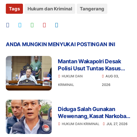
Tags
Hukum dan Kriminal
Tangerang
ANDA MUNGKIN MENYUKAI POSTINGAN INI
Mantan Wakapolri Desak
Polisi Usut Tuntas Kasus
Bigmo Ajak Anak di Bawah
HUKUM DAN
AUG 03,
Umur Promosikan Vape
KRIMINAL
2026
Diduga Salah Gunakan
Wewenang, Kasat Narkoba
Polres Tangsel dan 6
HUKUM DAN KRIMINAL
JUL 27, 2026
Anggota Ditangkap