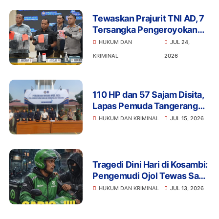
Bareskrim
Tewaskan Prajurit TNI AD, 7
Tersangka Pengeroyokan
Terancam Penjara Seumur
HUKUM DAN
JUL 24,
Hidup
KRIMINAL
2026
110 HP dan 57 Sajam Disita,
Lapas Pemuda Tangerang
Perketat Pengawasan
HUKUM DAN KRIMINAL
JUL 15, 2026
Tragedi Dini Hari di Kosambi:
Pengemudi Ojol Tewas Saat
Istirahat, Motor dan HP Raib
HUKUM DAN KRIMINAL
JUL 13, 2026