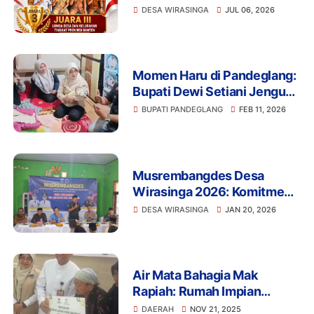
Provinsi Banten 2026,
DESA WIRASINGA
JUL 06, 2026
Kades Syafadi Siga Wiharja
Sampaikan Apresiasi
Mendalam
Momen Haru di Pandeglang:
Bupati Dewi Setiani Jenguk
Bayi yang Lahir di Mobil
BUPATI PANDEGLANG
FEB 11, 2026
Kades Wirasinga
Musrembangdes Desa
Wirasinga 2026: Komitmen
Pembangunan di Tengah
DESA WIRASINGA
JAN 20, 2026
Penurunan Dana Desa
Air Mata Bahagia Mak
Rapiah: Rumah Impian
Terwujud Berkat Bantuan
DAERAH
NOV 21, 2025