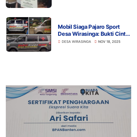
Baznas
Mobil Siaga Pajaro Sport
Desa Wirasinga: Bukti Cinta
Kades Syafardi untuk Warga
DESA WIRASINGA
NOV 18, 2025