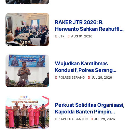
Antisipasi Bencana
RAKER JTR 2026: R.
Herwanto Sahkan Reshuffle
Pengurus dan Tegaskan
JTR
AUG 01, 2026
Disiplin Organisasi
Wujudkan Kamtibmas
Kondusif, Polres Serang
Gelar Silaturahmi Strategis
POLRES SERANG
JUL 29, 2026
Bersama Insan Pers
Perkuat Soliditas Organisasi,
Kapolda Banten Pimpin
Pisah Sambut Wakapolda
KAPOLDA BANTEN
JUL 29, 2026
dan PJU