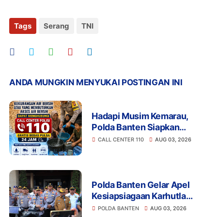
Tags
Serang
TNI
ANDA MUNGKIN MENYUKAI POSTINGAN INI
Hadapi Musim Kemarau,
Polda Banten Siapkan
Layanan Bantuan Air Bersih
CALL CENTER 110
AUG 03, 2026
Melalui 110
Polda Banten Gelar Apel
Kesiapsiagaan Karhutla
2026, Perkuat Sinergi
POLDA BANTEN
AUG 03, 2026