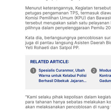
Menurut keterangannya, Kegiatan tersebut
petugas pengamanan TPS, termasuk diawa
Komisi Pemilihan Umum (KPU) dan Bawasl
tersebut merupakan salah satu pelayanan 
pilihnya dalam penyelenggaraan Pemilu 20
Kata dia, berlangsungnya pencoblosan sura
juga di pantau langsung Asisten Daerah 
Yeti Rohaeti dan Satpol PP.
RELATED ARTICLE
Spesialis Curanmor, Ubah
Modus
Warna untuk Kelabui Polisi
Kontra
Berhasil Dibekuk Jajaran
Gadun
Anggota Polres Metro
Ditan
Tangerang Kota
Masih
"Kami selaku pihak kepolisan dalam kegia
para tahanan hanya sebatas melakukan k
akan melaksanakan pencoblosan di ruang ta