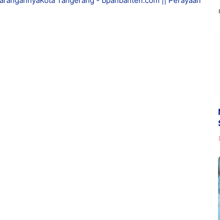
arangannyaKota Tangerang - bpanbanten.com || Perayaan