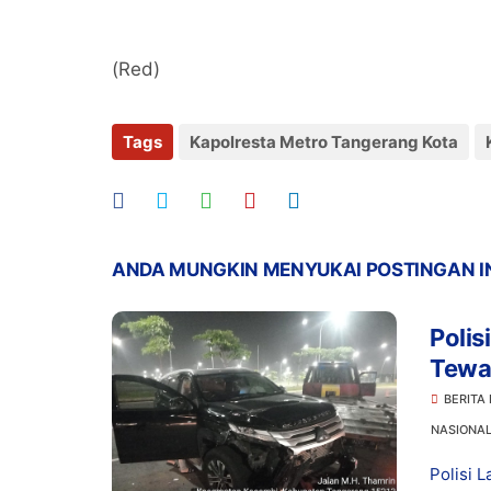
(Red)
Tags
Kapolresta Metro Tangerang Kota
ANDA MUNGKIN MENYUKAI POSTINGAN I
Polis
Tewa
BERITA
NASIONA
Polisi 