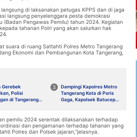
 langsung di laksanakan petugas KPPS dan di jaga
si langsung penyelenggara pesta demokrasi
u (Badan Pengawas Pemilu) tahun 2024. Kegiatan
kepada tahanan Polri yang akan salurkan hak
24.
t suara di ruang Sattahti Polres Metro Tangerang
Bidang Ekonomi dan Pembangunan Kota Tangerang,
 Gerebek
Dampingi Kapolres Metro
kan, Polisi
Tangerang Kota di Poris
gan di Tangerang
Gaga, Kapolsek Batuceper
gkap, Dua Rekannya
Ikut Bagikan Bansos dan
 Diburu
Jaga Kamtibmas
tan pemilu 2024 serentak dilaksanakan terhadap
oordinasi dan pengamanan terhadap tahanan yang
hti Polres dan Polsek jajaran,”jelasnya.