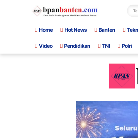
Home
Hot News
Banten
Tek
Video
Pendidikan
TNI
Polri