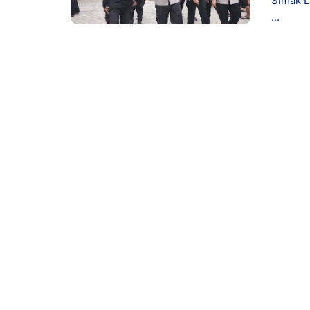
Simak L
...