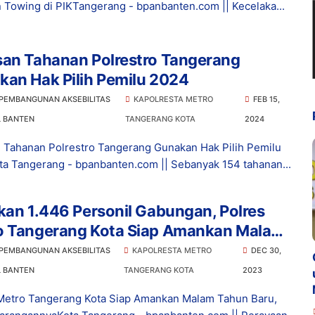
 Towing di PIKTangerang - bpanbanten.com || Kecelaka...
san Tahanan Polrestro Tangerang
an Hak Pilih Pemilu 2024
 PEMBANGUNAN AKSEBILITAS
KAPOLRESTA METRO
FEB 15,
L BANTEN
TANGERANG KOTA
2024
 Tahanan Polrestro Tangerang Gunakan Hak Pilih Pemilu
a Tangerang - bpanbanten.com || Sebanyak 154 tahanan...
kan 1.446 Personil Gabungan, Polres
o Tangerang Kota Siap Amankan Malam
n Baru, Simak Larangannya
 PEMBANGUNAN AKSEBILITAS
KAPOLRESTA METRO
DEC 30,
L BANTEN
TANGERANG KOTA
2023
Metro Tangerang Kota Siap Amankan Malam Tahun Baru,