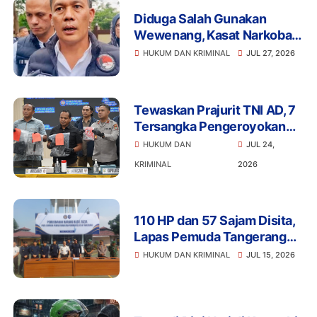
Diduga Salah Gunakan
Wewenang, Kasat Narkoba
Polres Tangsel dan 6
HUKUM DAN KRIMINAL
JUL 27, 2026
Anggota Ditangkap
Bareskrim
Tewaskan Prajurit TNI AD, 7
Tersangka Pengeroyokan
Terancam Penjara Seumur
HUKUM DAN
JUL 24,
Hidup
KRIMINAL
2026
110 HP dan 57 Sajam Disita,
Lapas Pemuda Tangerang
Perketat Pengawasan
HUKUM DAN KRIMINAL
JUL 15, 2026