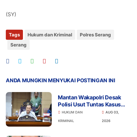
(SY)
Tags
Hukum dan Kriminal
Polres Serang
Serang
ANDA MUNGKIN MENYUKAI POSTINGAN INI
Mantan Wakapolri Desak
Polisi Usut Tuntas Kasus
Bigmo Ajak Anak di Bawah
HUKUM DAN
AUG 03,
Umur Promosikan Vape
KRIMINAL
2026