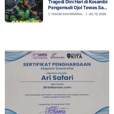
Tragedi Dini Hari di Kosambi:
Pengemudi Ojol Tewas Saat
Istirahat, Motor dan HP Raib
HUKUM DAN KRIMINAL
JUL 13, 2026