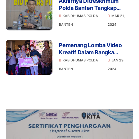
Akhirnya Ditreskrimum
Polda Banten Tangkap
Pelaku DPO Pemalsuan
KABIDHUMAS POLDA
MAR 21,
Dokumen Pertanahan
BANTEN
2024
Pemenang Lomba Video
Kreatif Dalam Rangka
Menghadapi Pemilu 2024 di
KABIDHUMAS POLDA
JAN 29,
Umumkan Polda Banten
BANTEN
2024