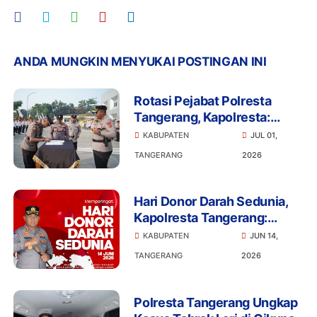
ANDA MUNGKIN MENYUKAI POSTINGAN INI
Rotasi Pejabat Polresta
Tangerang, Kapolresta:
Organisasi Harus Terus
KABUPATEN
JUL 01,
Bergerak Menjawab
TANGERANG
2026
Tantangan
Hari Donor Darah Sedunia,
Kapolresta Tangerang:
Setetes Darah Bisa Menjadi
KABUPATEN
JUN 14,
Harapan Hidup
TANGERANG
2026
Polresta Tangerang Ungkap