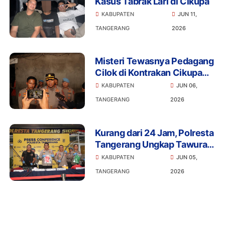
Kasus Tabrak Lari di Cikupa
KABUPATEN
JUN 11,
TANGERANG
2026
Misteri Tewasnya Pedagang
Cilok di Kontrakan Cikupa
Terungkap, 2 Pelaku Diciduk
KABUPATEN
JUN 06,
TANGERANG
2026
Kurang dari 24 Jam, Polresta
Tangerang Ungkap Tawuran
yang Tewaskan Satu Pelajar
KABUPATEN
JUN 05,
di Sindang Jaya
TANGERANG
2026