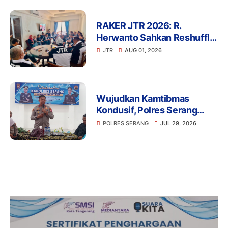
RAKER JTR 2026: R.
Herwanto Sahkan Reshuffle
Pengurus dan Tegaskan
JTR
AUG 01, 2026
Disiplin Organisasi
Wujudkan Kamtibmas
Kondusif, Polres Serang
Gelar Silaturahmi Strategis
POLRES SERANG
JUL 29, 2026
Bersama Insan Pers