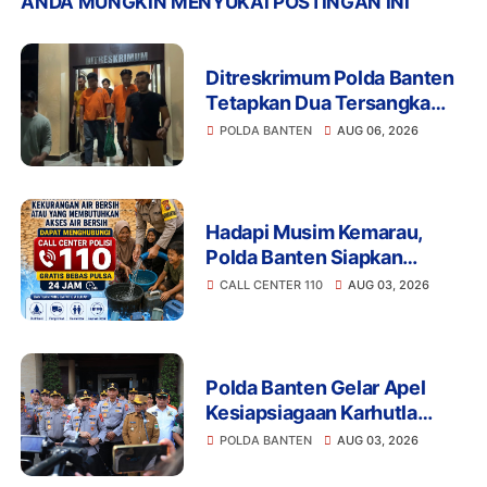
ANDA MUNGKIN MENYUKAI POSTINGAN INI
Ditreskrimum Polda Banten
Tetapkan Dua Tersangka
Kasus Aksi Anarkis dan
POLDA BANTEN
AUG 06, 2026
Penghasutan di Balaraja
Hadapi Musim Kemarau,
Polda Banten Siapkan
Layanan Bantuan Air Bersih
CALL CENTER 110
AUG 03, 2026
Melalui 110
Polda Banten Gelar Apel
Kesiapsiagaan Karhutla
2026, Perkuat Sinergi
POLDA BANTEN
AUG 03, 2026
Antisipasi Bencana