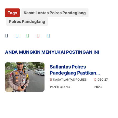
Tags
Kasat Lantas Polres Pandeglang
Polres Pandeglang
ANDA MUNGKIN MENYUKAI POSTINGAN INI
Satlantas Polres
Pandeglang Pastikan
Keamanan dan Kondusifitas
KASAT LANTAS POLRES
DEC 27,
Objek Wisata
PANDEGLANG
2023