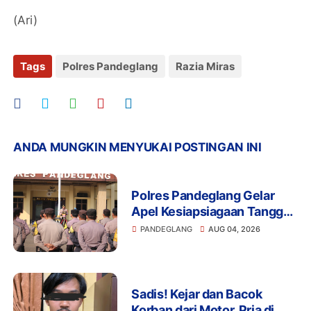
(Ari)
Tags
Polres Pandeglang
Razia Miras
ANDA MUNGKIN MENYUKAI POSTINGAN INI
Polres Pandeglang Gelar
Apel Kesiapsiagaan Tanggap
Bencana dan Karhutla,
PANDEGLANG
AUG 04, 2026
Perkuat Sinergi Lintas
Sektor Hadapi Potensi
Bencana
Sadis! Kejar dan Bacok
Korban dari Motor, Pria di