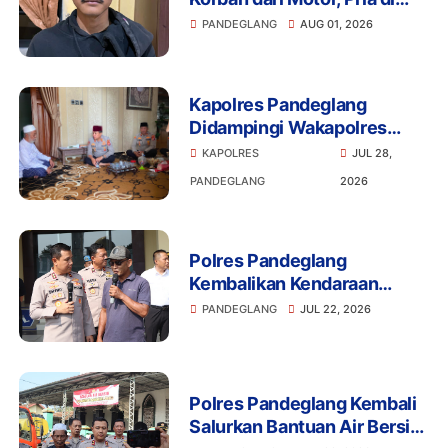
Pandeglang Diciduk Polisi
PANDEGLANG
AUG 01, 2026
Kapolres Pandeglang
Didampingi Wakapolres
Gelar Silaturahmi ke
KAPOLRES
JUL 28,
Kediaman Abuya Murtadho
PANDEGLANG
2026
Cidahu
Polres Pandeglang
Kembalikan Kendaraan
Korban Curanmor, Bukti
PANDEGLANG
JUL 22, 2026
Komitmen Polri Hadir
Berikan Kepastian Hukum
Polres Pandeglang Kembali
Salurkan Bantuan Air Bersih