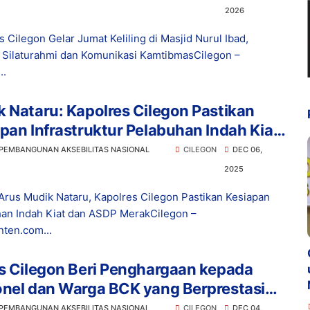
2026
s Cilegon Gelar Jumat Keliling di Masjid Nurul Ibad,
 Silaturahmi dan Komunikasi KamtibmasCilegon –
..
 Nataru: Kapolres Cilegon Pastikan
pan Infrastruktur Pelabuhan Indah Kiat
Merak
 PEMBANGUNAN AKSEBILITAS NASIONAL
CILEGON
DEC 06,
2025
Arus Mudik Nataru, Kapolres Cilegon Pastikan Kesiapan
an Indah Kiat dan ASDP MerakCilegon –
ten.com...
s Cilegon Beri Penghargaan kepada
onel dan Warga BCK yang Berprestasi
m Pencarian Orang
 PEMBANGUNAN AKSEBILITAS NASIONAL
CILEGON
DEC 04,