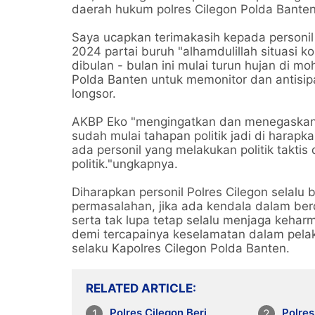
daerah hukum polres Cilegon Polda Banten
Saya ucapkan terimakasih kepada personi
2024 partai buruh "alhamdulillah situasi k
dibulan - bulan ini mulai turun hujan di m
Polda Banten untuk memonitor dan antisipa
longsor.
AKBP Eko "mengingatkan dan menegaskan k
sudah mulai tahapan politik jadi di harapka
ada personil yang melakukan politik taktis
politik."ungkapnya.
Diharapkan personil Polres Cilegon selalu 
permasalahan, jika ada kendala dalam ber
serta tak lupa tetap selalu menjaga keha
demi tercapainya keselamatan dalam pela
selaku Kapolres Cilegon Polda Banten.
RELATED ARTICLE
Polres Cilegon Beri
Polres