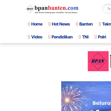
Home
Hot News
Banten
Tek
Video
Pendidikan
TNI
Polri