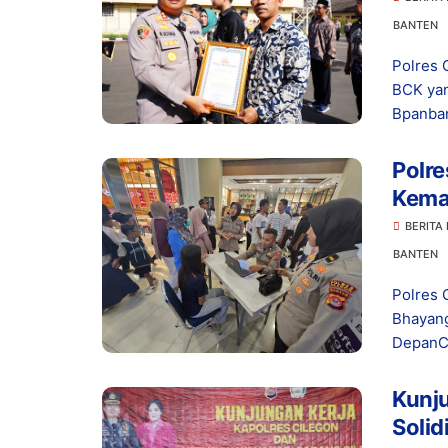
BANTEN
Polres 
BCK yan
Bpanban
Polre
Kema
Gene
BERITA
BANTEN
Polres 
Bhayang
DepanCI
Kunju
Solid