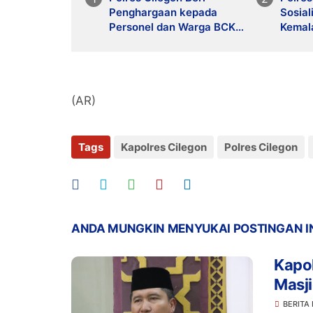
Penghargaan kepada
Sosia
Personel dan Warga BCK
Kemal
yang Berprestasi dalam
Bhaya
Pencarian Orang
Sasar
Masa 
(AR)
Tags
Kapolres Cilegon
Polres Cilegon
ANDA MUNGKIN MENYUKAI POSTINGAN I
Kapol
Masji
Komu
BERITA