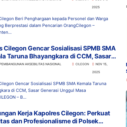
2025
Cilegon Beri Penghargaan kepada Personel dan Warga
g Berprestasi dalam Pencarian OrangCilegon –
ten...
s Cilegon Gencar Sosialisasi SPMB SMA
la Taruna Bhayangkara di CCM, Sasar
rasi Unggul Masa Depan
 PEMBANGUNAN AKSEBILITAS NASIONAL
CILEGON
NOV 15,
2025
Cilegon Gencar Sosialisasi SPMB SMA Kemala Taruna
kara di CCM, Sasar Generasi Unggul Masa
LEGON – B...
ngan Kerja Kapolres Cilegon: Perkuat
itas dan Profesionalisme di Polsek