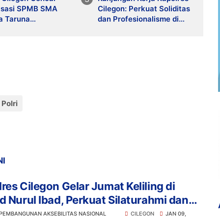
lisasi SPMB SMA
Cilegon: Perkuat Soliditas
a Taruna
dan Profesionalisme di
ngkara di CCM,
Polsek Cinangka
 Generasi Unggul
Depan
Polri
NI
res Cilegon Gelar Jumat Keliling di
d Nurul Ibad, Perkuat Silaturahmi dan
nikasi Kamtibmas
 PEMBANGUNAN AKSEBILITAS NASIONAL
CILEGON
JAN 09,