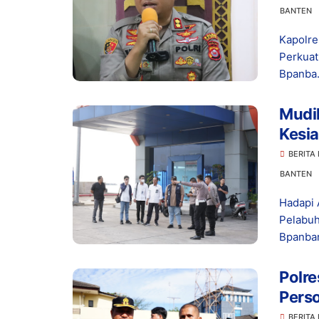
BANTEN
Kapolre
Perkuat
Bpanba.
Mudik
Kesia
dan 
BERITA
BANTEN
Hadapi 
Pelabuh
Bpanban
Polre
Pers
dala
BERITA