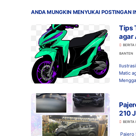
ANDA MUNGKIN MENYUKAI POSTINGAN I
Tips
agar
hari
BERITA
BANTEN
Ilustra
Matic a
Menggan
Pajer
210 J
Perja
BERITA 
Pajero 