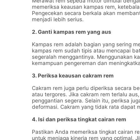
Merawat rem sepeda motor dimulai dengan
memeriksa keausan kampas rem, ketebala
Pengecekan secara berkala akan memban
menjadi lebih serius.
2. Ganti kampas rem yang aus
Kampas rem adalah bagian yang sering me
kampas rem sudah tipis atau mencapai ba
segeralah menggantinya. Menggunakan k
kemampuan pengereman dan meningkatkan 
3. Periksa keausan cakram rem
Cakram rem juga perlu diperiksa secara be
atau tergores. Jika cakram rem terlalu a
penggantian segera. Selain itu, periksa 
deformasi. Cakram yang tidak rata dapat
4. Isi dan periksa tingkat cairan rem
Pastikan Anda memeriksa tingkat cairan re
untuk menjaga kinerja rem yang optimal. J