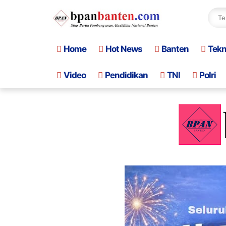
Home
Hot News
Banten
Tek
Video
Pendidikan
TNI
Polri