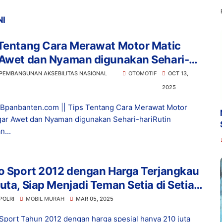
NI
 Tentang Cara Merawat Motor Matic
 Awet dan Nyaman digunakan Sehari-
 PEMBANGUNAN AKSEBILITAS NASIONAL
OTOMOTIF
OCT 13,
2025
siBpanbanten.com || Tips Tentang Cara Merawat Motor
gar Awet dan Nyaman digunakan Sehari-hariRutin
...
o Sport 2012 dengan Harga Terjangkau
uta, Siap Menjadi Teman Setia di Setiap
lanan!
POLRI
MOBIL MURAH
MAR 05, 2025
Sport Tahun 2012 dengan harga spesial hanya 210 juta