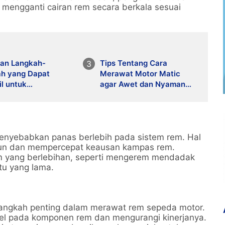
uk mengganti cairan rem secara berkala sesuai
kan Langkah-
Tips Tentang Cara
ah yang Dapat
Merawat Motor Matic
l untuk
agar Awet dan Nyaman
agnosis dan
digunakan Sehari-hari
rbaiki Masalah
Sistem Kemudi
raan
enyebabkan panas berlebih pada sistem rem. Hal
run dan mempercepat keausan kampas rem.
m yang berlebihan, seperti mengerem mendadak
u yang lama.
langkah penting dalam merawat rem sepeda motor.
el pada komponen rem dan mengurangi kinerjanya.