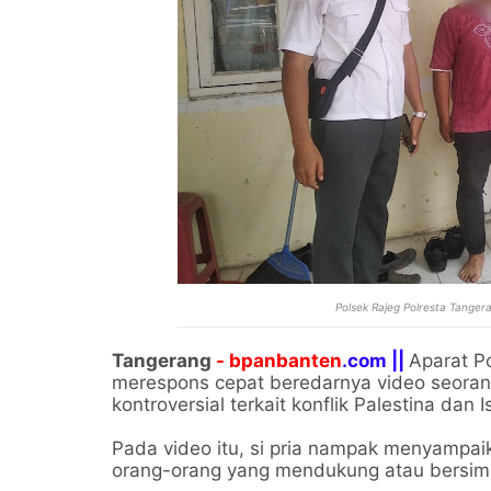
Polsek Rajeg Polresta Tanger
Tangerang
- bpanbanten
.com ||
Aparat P
merespons cepat beredarnya video seora
kontroversial terkait konflik Palestina dan I
Pada video itu, si pria nampak menyampa
orang-orang yang mendukung atau bersimp