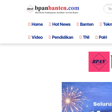
Home
Hot News
Banten
Tek
Video
Pendidikan
TNI
Polri