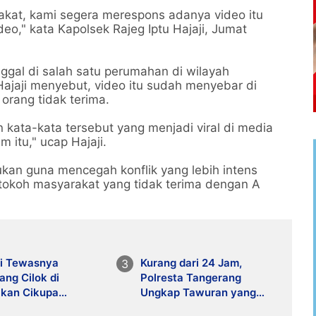
rakat, kami segera merespons adanya video itu
o," kata Kapolsek Rajeg Iptu Hajaji, Jumat
tinggal di salah satu perumahan di wilayah
ajaji menyebut, video itu sudah menyebar di
rang tidak terima.
kata-kata tersebut yang menjadi viral di media
 itu," ucap Hajaji.
kukan guna mencegah konflik yang lebih intens
okoh masyarakat yang tidak terima dengan A
ri Tewasnya
Kurang dari 24 Jam,
ng Cilok di
Polresta Tangerang
akan Cikupa
Ungkap Tawuran yang
gkap, 2 Pelaku
Tewaskan Satu Pelajar di