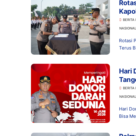
Rotas
Kapol
Menj
BERITA
NASIONA
Rotasi 
Terus B
Hari 
Tange
Hara
BERITA
NASIONA
Hari Do
Bisa Me