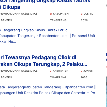
esta Tangerang Ungkap Kasus Tabrak
di Cikupa
 PEMBANGUNAN AKSEBILITAS
KABUPATEN
JUN 11,
L BANTEN
TANGERANG
2026
a Tangerang Ungkap Kasus Tabrak Lari di
abupaten Tangerang - Bpanbanten.com || Personel Unit
kan Hu...
ri Tewasnya Pedagang Cilok di
rakan Cikupa Terungkap, 2 Pelaku
duk
 PEMBANGUNAN AKSEBILITAS
KABUPATEN
JUN 06,
L BANTEN
TANGERANG
2026
sta TangerangKabupaten Tangerang - Bpanbanten.com ||
gabungan Unit Reskrim Polsek Cikupa dan Satreskrim Po...