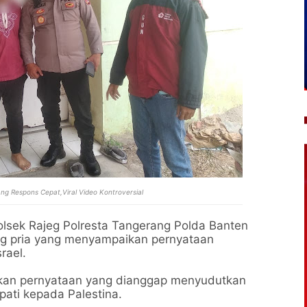
ang Respons Cepat,Viral Video Kontroversial
olsek Rajeg Polresta Tangerang Polda Banten
ng pria yang menyampaikan pernyataan
srael.
ikan pernyataan yang dianggap menyudutkan
ati kepada Palestina.