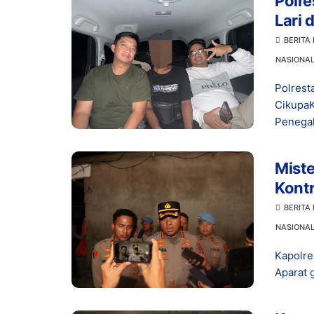
Polr
Lari 
BERITA
NASIONA
Polrest
CikupaK
Penegak
Miste
Kont
Dici
BERITA
NASIONA
Kapolre
Aparat 