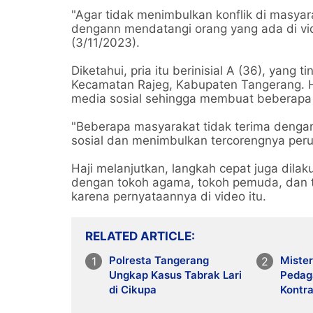
"Agar tidak menimbulkan konflik di masya
dengann mendatangi orang yang ada di vide
(3/11/2023).
Diketahui, pria itu berinisial A (36), yang 
Kecamatan Rajeg, Kabupaten Tangerang. H
media sosial sehingga membuat beberapa o
"Beberapa masyarakat tidak terima dengan 
sosial dan menimbulkan tercorengnya perum
Haji melanjutkan, langkah cepat juga dila
dengan tokoh agama, tokoh pemuda, dan t
karena pernyataannya di video itu.
RELATED ARTICLE
Polresta Tangerang
Miste
Ungkap Kasus Tabrak Lari
Pedaga
di Cikupa
Kontr
Terun