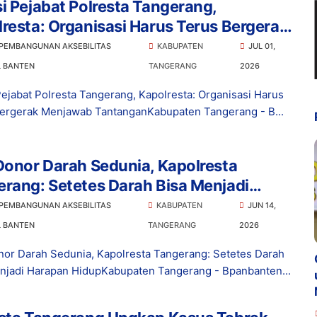
i Pejabat Polresta Tangerang,
resta: Organisasi Harus Terus Bergerak
awab Tantangan
 PEMBANGUNAN AKSEBILITAS
KABUPATEN
JUL 01,
L BANTEN
TANGERANG
2026
Pejabat Polresta Tangerang, Kapolresta: Organisasi Harus
ergerak Menjawab TantanganKabupaten Tangerang - B...
Donor Darah Sedunia, Kapolresta
rang: Setetes Darah Bisa Menjadi
pan Hidup
 PEMBANGUNAN AKSEBILITAS
KABUPATEN
JUN 14,
L BANTEN
TANGERANG
2026
nor Darah Sedunia, Kapolresta Tangerang: Setetes Darah
njadi Harapan HidupKabupaten Tangerang - Bpanbanten...