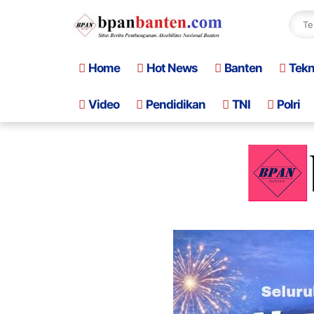
Home
Hot News
Banten
Tek
Video
Pendidikan
TNI
Polri