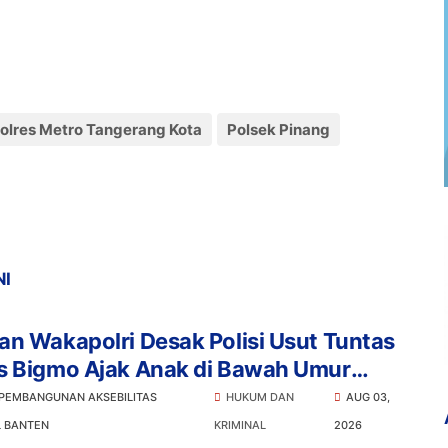
olres Metro Tangerang Kota
Polsek Pinang
NI
n Wakapolri Desak Polisi Usut Tuntas
s Bigmo Ajak Anak di Bawah Umur
osikan Vape
 PEMBANGUNAN AKSEBILITAS
HUKUM DAN
AUG 03,
L BANTEN
KRIMINAL
2026