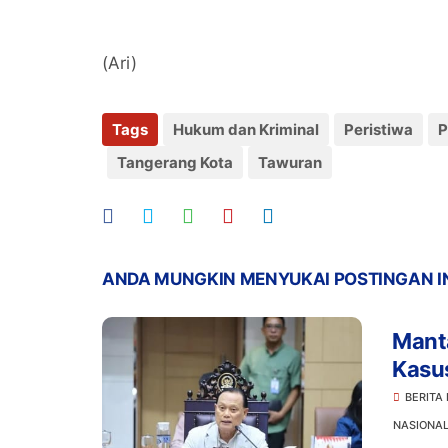
(Ari)
Tags
Hukum dan Kriminal
Peristiwa
P
Tangerang Kota
Tawuran
ANDA MUNGKIN MENYUKAI POSTINGAN I
Manta
Kasu
Prom
BERITA
NASIONA