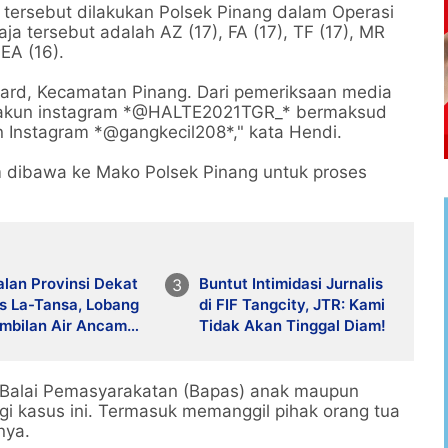
tersebut dilakukan Polsek Pinang dalam Operasi
 tersebut adalah AZ (17), FA (17), TF (17), MR
 EA (16).
vard, Kecamatan Pinang. Dari pemeriksaan media
ti akun instagram *@HALTE2021TGR_* bermaksud
Instagram *@gangkecil208*," kata Hendi.
m dibawa ke Mako Polsek Pinang untuk proses
alan Provinsi Dekat
Buntut Intimidasi Jurnalis
s La-Tansa, Lobang
di FIF Tangcity, JTR: Kami
mbilan Air Ancam
Tidak Akan Tinggal Diam!
amatan Pengguna
a Balai Pemasyarakatan (Bapas) anak maupun
 kasus ini. Termasuk memanggil pihak orang tua
nya.