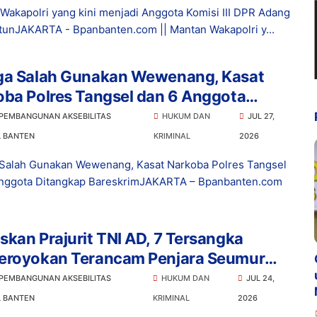
Wakapolri yang kini menjadi Anggota Komisi III DPR Adang
tunJAKARTA - Bpanbanten.com || Mantan Wakapolri y...
ga Salah Gunakan Wewenang, Kasat
ba Polres Tangsel dan 6 Anggota
ngkap Bareskrim
 PEMBANGUNAN AKSEBILITAS
HUKUM DAN
JUL 27,
L BANTEN
KRIMINAL
2026
Salah Gunakan Wewenang, Kasat Narkoba Polres Tangsel
nggota Ditangkap BareskrimJAKARTA – Bpanbanten.com
kan Prajurit TNI AD, 7 Tersangka
eroyokan Terancam Penjara Seumur
p
 PEMBANGUNAN AKSEBILITAS
HUKUM DAN
JUL 24,
L BANTEN
KRIMINAL
2026