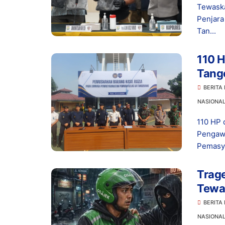
Tewaska
Penjar
Tan...
110 H
Tang
BERITA
NASIONA
110 HP 
Pengaw
Pemasya
Trage
Tewas
BERITA
NASIONA