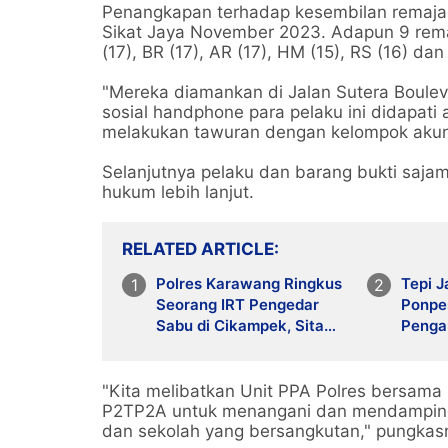
Penangkapan terhadap kesembilan remaja 
Sikat Jaya November 2023. Adapun 9 remaja
(17), BR (17), AR (17), HM (15), RS (16) dan
"Mereka diamankan di Jalan Sutera Boule
sosial handphone para pelaku ini didapa
melakukan tawuran dengan kelompok akun 
Selanjutnya pelaku dan barang bukti saja
hukum lebih lanjut.
RELATED ARTICLE
Polres Karawang Ringkus
Tepi J
Seorang IRT Pengedar
Ponpe
Sabu di Cikampek, Sita
Penga
Timbangan Digital dan
Kesel
Ponsel Transaksi
Jalan
"Kita melibatkan Unit PPA Polres bersam
P2TP2A untuk menangani dan mendampingi
dan sekolah yang bersangkutan," pungkas