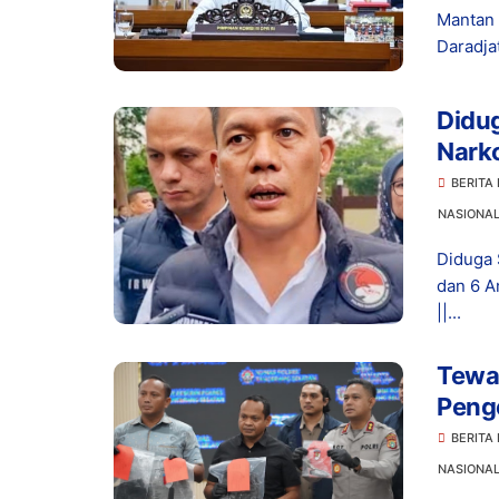
Mantan 
Daradja
Didu
Narko
Dita
BERITA
NASIONA
Diduga 
dan 6 A
||...
Tewas
Peng
Hidu
BERITA
NASIONA