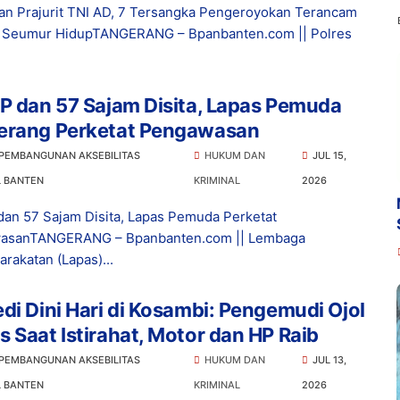
n Prajurit TNI AD, 7 Tersangka Pengeroyokan Terancam
a Seumur HidupTANGERANG – Bpanbanten.com || Polres
P dan 57 Sajam Disita, Lapas Pemuda
erang Perketat Pengawasan
 PEMBANGUNAN AKSEBILITAS
HUKUM DAN
JUL 15,
L BANTEN
KRIMINAL
2026
dan 57 Sajam Disita, Lapas Pemuda Perketat
asanTANGERANG – Bpanbanten.com || Lembaga
rakatan (Lapas)...
di Dini Hari di Kosambi: Pengemudi Ojol
 Saat Istirahat, Motor dan HP Raib
 PEMBANGUNAN AKSEBILITAS
HUKUM DAN
JUL 13,
L BANTEN
KRIMINAL
2026