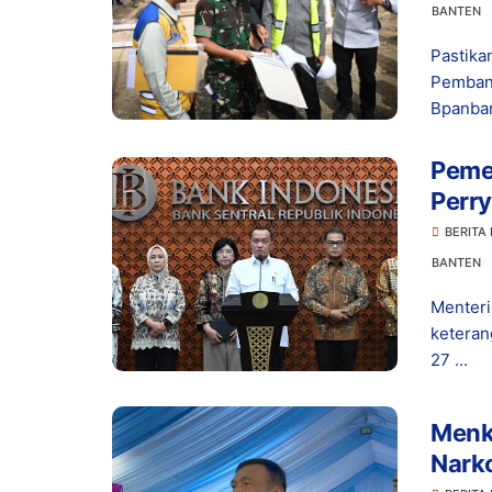
BANTEN
Pastika
Pemban
Bpanban
Peme
Perry
Tuga
BERITA
BANTEN
Menteri
keteran
27 ...
Menko
Nark