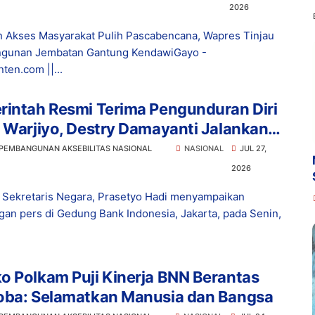
2026
n Akses Masyarakat Pulih Pascabencana, Wapres Tinjau
gunan Jembatan Gantung KendawiGayo -
ten.com ||...
rintah Resmi Terima Pengunduran Diri
 Warjiyo, Destry Damayanti Jalankan
s Gubernur BI Sementara
 PEMBANGUNAN AKSEBILITAS NASIONAL
NASIONAL
JUL 27,
2026
 Sekretaris Negara, Prasetyo Hadi menyampaikan
gan pers di Gedung Bank Indonesia, Jakarta, pada Senin,
 Polkam Puji Kinerja BNN Berantas
oba: Selamatkan Manusia dan Bangsa