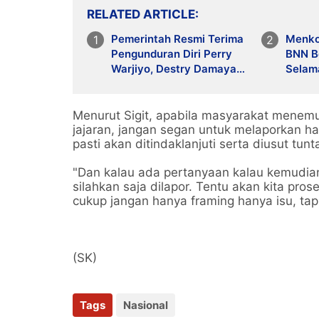
RELATED ARTICLE
Pemerintah Resmi Terima
Menko
Pengunduran Diri Perry
BNN B
Warjiyo, Destry Damayanti
Selam
Jalankan Tugas Gubernur
Bangs
BI Sementara
Menurut Sigit, apabila masyarakat menem
jajaran, jangan segan untuk melaporkan ha
pasti akan ditindaklanjuti serta diusut tun
"Dan kalau ada pertanyaan kalau kemudia
silahkan saja dilapor. Tentu akan kita pro
cukup jangan hanya framing hanya isu, tapi 
(SK)
Tags
Nasional