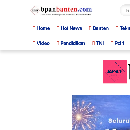
Home
Hot News
Banten
Tek
Video
Pendidikan
TNI
Polri