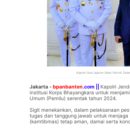
Kapolri Soal Jajaran Gelar Patroli: Da
Jakarta -
bpanbanten
.com ||
Kapolri Jen
institusi Korps Bhayangkara untuk menjam
Umum (Pemilu) serentak tahun 2024.
Sigit menekankan, dalam pelaksanaan pesta 
tugas dan tanggung jawab untuk menjaga 
(kamtibmas) tetap aman, damai serta kond