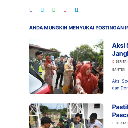
ANDA MUNGKIN MENYUKAI POSTINGAN I
Aksi 
Jang
Seko
BERITA
BANTEN
Aksi Sp
dan Dor
Pasti
Pasc
Jemb
BERITA