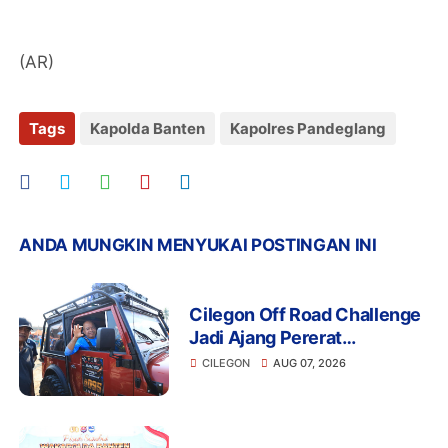
(AR)
Tags
Kapolda Banten
Kapolres Pandeglang
ANDA MUNGKIN MENYUKAI POSTINGAN INI
Cilegon Off Road Challenge
Jadi Ajang Pererat
Silaturahmi dan
CILEGON
AUG 07, 2026
Kebersamaan