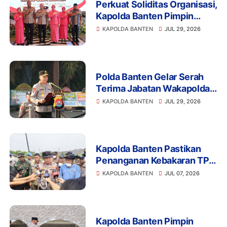
Perkuat Soliditas Organisasi,
Kapolda Banten Pimpin
Pisah Sambut Wakapolda
KAPOLDA BANTEN
JUL 29, 2026
dan PJU
Polda Banten Gelar Serah
Terima Jabatan Wakapolda,
PJU, serta Kapolres Cilegon
KAPOLDA BANTEN
JUL 29, 2026
dan Lebak
Kapolda Banten Pastikan
Penanganan Kebakaran TPA
Jatiwaringin Berjalan
KAPOLDA BANTEN
JUL 07, 2026
Optimal
Kapolda Banten Pimpin