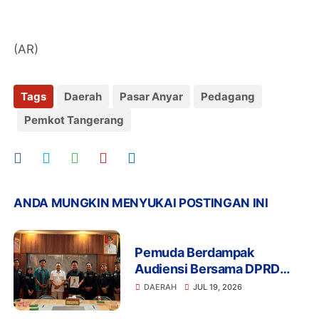
(AR)
Tags
Daerah
Pasar Anyar
Pedagang
Pemkot Tangerang
ANDA MUNGKIN MENYUKAI POSTINGAN INI
Pemuda Berdampak
Audiensi Bersama DPRD
Provinsi Banten Bahas
DAERAH
JUL 19, 2026
Pendidikan, Ketahanan
Pangan, dan Literasi Menuju