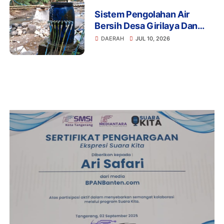
Sistem Pengolahan Air
Bersih Desa Girilaya Dan
Desa Jayapura Cipanas
DAERAH
JUL 10, 2026
Harus Dibantu Pemerintah