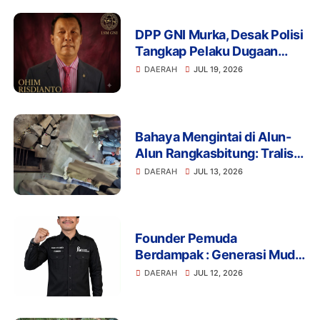
Indonesia Emas 2045
DPP GNI Murka, Desak Polisi
Tangkap Pelaku Dugaan
Intimidasi dan
DAERAH
JUL 19, 2026
Pengeroyokan Aktivis di
Lebak
Bahaya Mengintai di Alun-
Alun Rangkasbitung: Tralis
Drainase Rusak Picu Banyak
DAERAH
JUL 13, 2026
Pengunjung Terperosok
Founder Pemuda
Berdampak : Generasi Muda
Mengapresiasi Komitmen
DAERAH
JUL 12, 2026
Presiden Prabowo dalam
Pemberantasan Korupsi