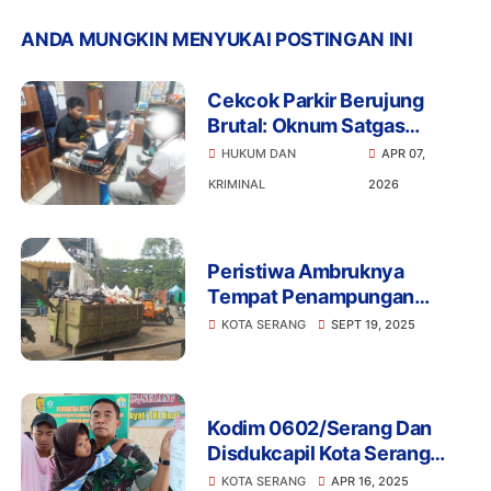
ANDA MUNGKIN MENYUKAI POSTINGAN INI
Cekcok Parkir Berujung
Brutal: Oknum Satgas
Stadion Maulana Yusuf Hajar
HUKUM DAN
APR 07,
Korban Pakai Tongkat
KRIMINAL
2026
Baseball
Peristiwa Ambruknya
Tempat Penampungan
Sampah Sementara di
KOTA SERANG
SEPT 19, 2025
Taman Sari Kota Serang
Ramai Jadi Sorotan
Kodim 0602/Serang Dan
Disdukcapil Kota Serang
Wujudkan Mimpi Anak Panti
KOTA SERANG
APR 16, 2025