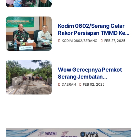
Asuhan Melalui Akte
Kelahiran Gratis
Kodim 0602/Serang Gelar
Rakor Persiapan TMMD Ke-
124 Tahun 2025
KODIM 0602/SERANG
FEB 27, 2025
Wow Gercepnya Pemkot
Serang Jembatan
Lonsor,Langsung Lakukan
DAERAH
FEB 02, 2025
Perbaikan