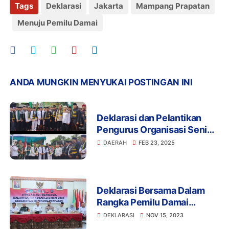
Tags
Deklarasi
Jakarta
Mampang Prapatan
Menuju Pemilu Damai
ANDA MUNGKIN MENYUKAI POSTINGAN INI
Deklarasi dan Pelantikan
Pengurus Organisasi Seni
Bela diri Tradisional
DAERAH
FEB 23, 2025
Tjimande Tari Kolot Karuhun
Banten Indonesia DPW II
Kabupaten Tangerang
Deklarasi Bersama Dalam
Rangka Pemilu Damai
Kecamatan Mampang
DEKLARASI
NOV 15, 2023
Prapatan