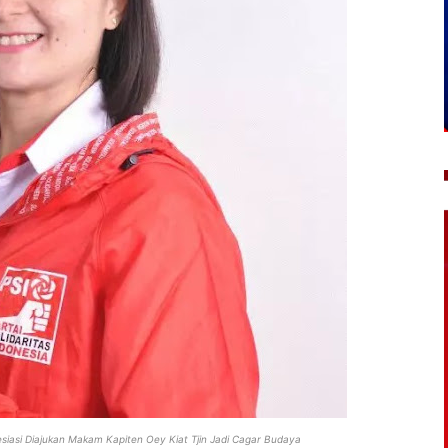
asi Diajukan Makam Kapiten Oey Kiat Tjin Jadi Cagar Budaya