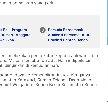
gunan bersejarah yang perlu
t Baik Program
Pemuda Berdampak
 Rumah , Anggota
Audiensi Bersama DPRD
Usulkan
Provinsi Banten Bahas
bahan Anggaran
Pendidikan, Ketahanan
Pangan, dan Literasi
Menuju Indonesia Emas
 perlu melakukan pendekatan kepada ahli waris dan
2045
mana Makam tersebut berada. Hal ini diperlukan
k diinginkan di kemudian hari.
cagar budaya ke Kemendikbudristek. Ketiganya
Kecamatan Karawaci, Rumah Telepon Daan Mogot
nhoff Wergade di Kebon Besar Kecamatan Benda.