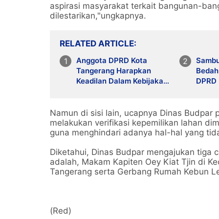
aspirasi masyarakat terkait bangunan-ban
dilestarikan,"ungkapnya.
RELATED ARTICLE
Anggota DPRD Kota
Sambu
Tangerang Harapkan
Bedah
Keadilan Dalam Kebijakan
DPRD 
Sekolah Gratis dan Makan
Penam
Bergizi Gratis
Namun di sisi lain, ucapnya Dinas Budpar
melakukan verifikasi kepemilikan lahan di
guna menghindari adanya hal-hal yang tida
Diketahui, Dinas Budpar mengajukan tiga 
adalah, Makam Kapiten Oey Kiat Tjin di 
Tangerang serta Gerbang Rumah Kebun Le
(Red)