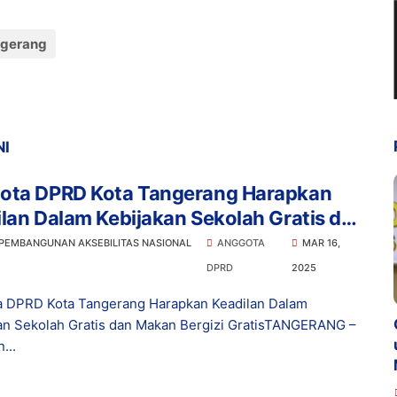
ngerang
NI
ota DPRD Kota Tangerang Harapkan
lan Dalam Kebijakan Sekolah Gratis dan
 Bergizi Gratis
 PEMBANGUNAN AKSEBILITAS NASIONAL
ANGGOTA
MAR 16,
DPRD
2025
 DPRD Kota Tangerang Harapkan Keadilan Dalam
an Sekolah Gratis dan Makan Bergizi GratisTANGERANG –
...