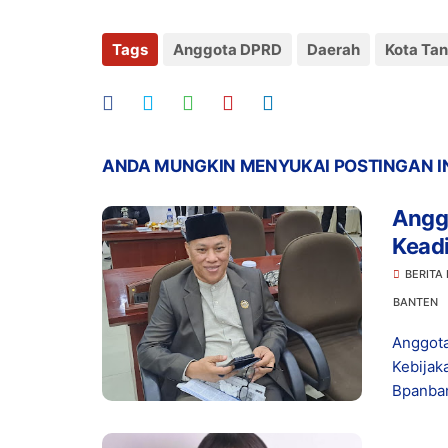
Tags
Anggota DPRD
Daerah
Kota Ta
ANDA MUNGKIN MENYUKAI POSTINGAN I
Angg
Keadi
Makan
BERITA
BANTEN
Anggota
Kebijak
Bpanban