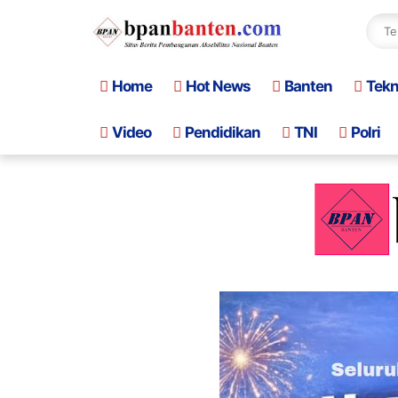
Home
Hot News
Banten
Tek
Video
Pendidikan
TNI
Polri