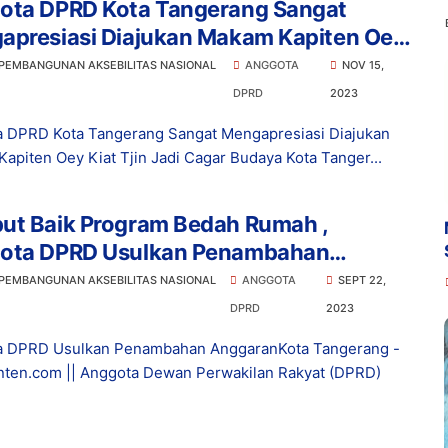
ota DPRD Kota Tangerang Sangat
apresiasi Diajukan Makam Kapiten Oey
Tjin Jadi Cagar Budaya
 PEMBANGUNAN AKSEBILITAS NASIONAL
ANGGOTA
NOV 15,
DPRD
2023
 DPRD Kota Tangerang Sangat Mengapresiasi Diajukan
apiten Oey Kiat Tjin Jadi Cagar Budaya Kota Tanger...
ut Baik Program Bedah Rumah ,
ota DPRD Usulkan Penambahan
aran
 PEMBANGUNAN AKSEBILITAS NASIONAL
ANGGOTA
SEPT 22,
DPRD
2023
a DPRD Usulkan Penambahan AnggaranKota Tangerang -
ten.com || Anggota Dewan Perwakilan Rakyat (DPRD)