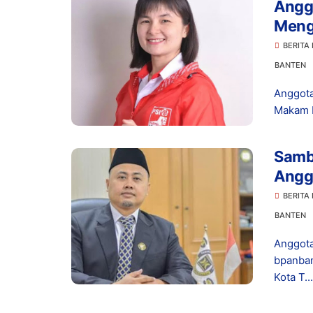
Angg
Meng
Kiat 
BERITA
BANTEN
Anggota
Makam K
Samb
Angg
Angg
BERITA
BANTEN
Anggot
bpanban
Kota T...