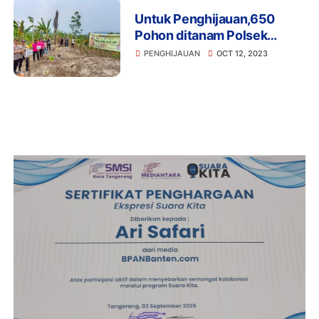
Untuk Penghijauan,650
Pohon ditanam Polsek
Cinangka Polres Cilegon
PENGHIJAUAN
OCT 12, 2023