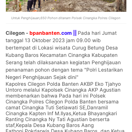
Untuk Penghijauan,650 Pohon ditanam Polsek Cinangka Polres Cilegon
Cilegon -
bpanbanten.
com ||
Pada hari Jumat
tanggal 13 Oktober 2023 jam 09.00 wib
bertempat di Lokasi wisata Curug Betung Desa
Kubang Baros Kecamatan Cinangka Kabupaten
Serang telah dilaksanakan kegiatan Penghijauan
penanaman pohon dengan tema "Polri Lestarikan
Negeri Penghijauan Sejak dini"
Kapolres Cilegon Polda Banten AKBP Eko Tjahyo
Untoro melalui Kapolsek Cinangka AKP Agustian
membenarkan bahwa Pada hari ini Polsek
Cinangka Polres Cilegon Polda Banten bersama
camat Cinangka Tuti Setiawati SE,Danramil
Cinangka Kapten Inf M.Ilyas,Ketua Bhayangkari
Ranting Cinangka Ny Tati Agustian berserta
staf,Kepala Desa Kubang Baros Aang
Fathoni,Pokdarwis Desa Kubang Baros dan Ketua