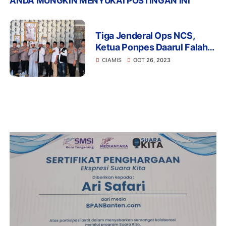
ANDA MUNGKIN MENYUKAI POSTINGAN INI
Tiga Jenderal Ops NCS,
Ketua Ponpes Daarul Falah
Ciamis Dukung Polri
CIAMIS
OCT 26, 2023
Wujudkan Pemilu Damai