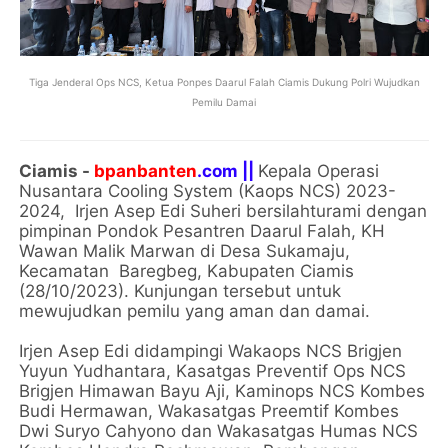
Tiga Jenderal Ops NCS, Ketua Ponpes Daarul Falah Ciamis Dukung Polri Wujudkan
Pemilu Damai
Ciamis -
bpanbanten
.com ||
Kepala Operasi
Nusantara Cooling System (Kaops NCS) 2023-
2024, Irjen Asep Edi Suheri bersilahturami dengan
pimpinan Pondok Pesantren Daarul Falah, KH
Wawan Malik Marwan di Desa Sukamaju,
Kecamatan Baregbeg, Kabupaten Ciamis
(28/10/2023). Kunjungan tersebut untuk
mewujudkan pemilu yang aman dan damai.
Irjen Asep Edi didampingi Wakaops NCS Brigjen
Yuyun Yudhantara, Kasatgas Preventif Ops NCS
Brigjen Himawan Bayu Aji, Kaminops NCS Kombes
Budi Hermawan, Wakasatgas Preemtif Kombes
Dwi Suryo Cahyono dan Wakasatgas Humas NCS