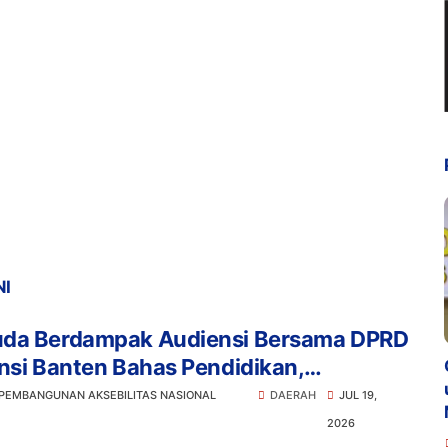
NI
da Berdampak Audiensi Bersama DPRD
nsi Banten Bahas Pendidikan,
anan Pangan, dan Literasi Menuju
 PEMBANGUNAN AKSEBILITAS NASIONAL
DAERAH
JUL 19,
nesia Emas 2045
2026