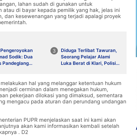
angan, lahan sudah di gunakan untuk
tau di bayar kepada pemilik yang hak, jelas ini
h, dan kesewenangan yang terjadi apalagi proyek
pemerintah.
 Pengeroyokan
Diduga Terlibat Tawuran,
ad Sodik: Dua
Seorang Pelajar Alami
s Pandeglang
Luka Berat di Klari, Polisi
ar 5 Bulan Penjara
Lakukan Penyelidikan
k melakukan hal yang melanggar ketentuan hukum
 menjadi cerminan dalam menegakan hukum,
aan pekerjaan dilokasi yang dimaksud, sementara
ang mengacu pada aturan dan perundang undangan
enterian PUPR menjelaskan saat ini kami akan
anjutnya akan kami informasikan kembali setelah
kapnya . D2