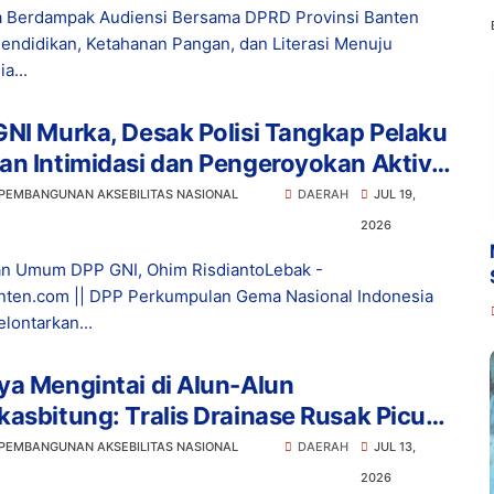
 Berdampak Audiensi Bersama DPRD Provinsi Banten
endidikan, Ketahanan Pangan, dan Literasi Menuju
a...
NI Murka, Desak Polisi Tangkap Pelaku
n Intimidasi dan Pengeroyokan Aktivis
bak
 PEMBANGUNAN AKSEBILITAS NASIONAL
DAERAH
JUL 19,
2026
n Umum DPP GNI, Ohim RisdiantoLebak -
ten.com || DPP Perkumpulan Gema Nasional Indonesia
lontarkan...
a Mengintai di Alun-Alun
asbitung: Tralis Drainase Rusak Picu
ak Pengunjung Terperosok
 PEMBANGUNAN AKSEBILITAS NASIONAL
DAERAH
JUL 13,
2026