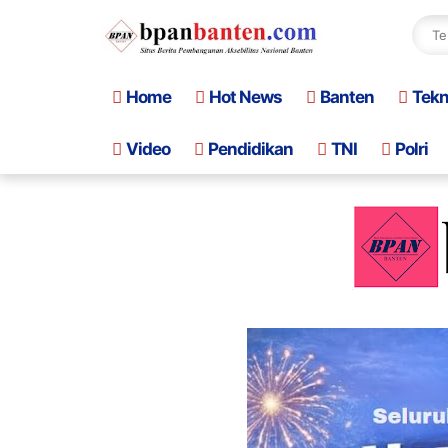
Home
Hot News
Banten
Tek
Video
Pendidikan
TNI
Polri