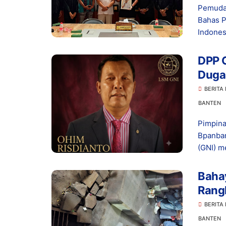
Pemuda
Bahas P
Indonesi
DPP G
Dugaa
di Le
BERITA
BANTEN
Pimpina
Bpanban
(GNI) me
Bahay
Rangk
Bany
BERITA
BANTEN