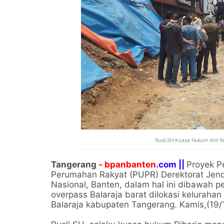
Rusli.SH Kuasa Hukum Ahli W
Tangerang
- bpanbanten
.com ||
Proyek P
Perumahan Rakyat (PUPR) Derektorat Jende
Nasional, Banten, dalam hal ini dibawa
overpass Balaraja barat dilokasi keluraha
Balaraja kabupaten Tangerang. Kamis,(19/