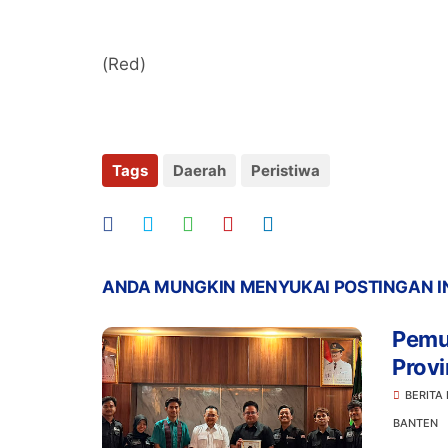
(Red)
Tags
Daerah
Peristiwa
ANDA MUNGKIN MENYUKAI POSTINGAN I
Pemu
Provi
Ketah
BERITA
Indo
BANTEN