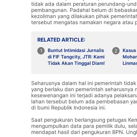
tidak ada dalam peraturan perundang-und
pembangunan. Padahal belum di bebaskan a
kezoliman yang dilakukan pihak pemerinta
tersebut mengatas namakan negara atau 
RELATED ARTICLE
Buntut Intimidasi Jurnalis
Kasus
di FIF Tangcity, JTR: Kami
Moham
Tidak Akan Tinggal Diam!
Linma
Diganj
Seharusnya dalam hal ini pemerintah tida
yang berlaku dan pemerintah seharusnya
kesewenangan ini terjadi adanya pelaksan
lahan tersebut belum ada pembebasan y
di bumi Republik Indonesia ini.
Saat pengukuran berlangsung petugas Kem
mengumpulkan data para pemilik dulu, sel
mendapat hasil dari pengukuran BPN. Ung