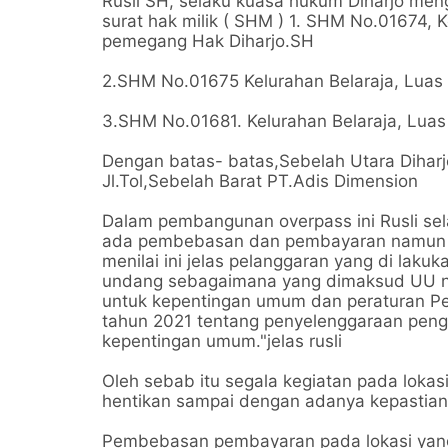
Rusli SH, selaku kuasa hukum Diharjo men
surat hak milik ( SHM ) 1. SHM No.01674, K
pemegang Hak Diharjo.SH
2.SHM No.01675 Kelurahan Belaraja, Luas
3.SHM No.01681. Kelurahan Belaraja, Lua
Dengan batas- batas,Sebelah Utara Diharj
Jl.Tol,Sebelah Barat PT.Adis Dimension
Dalam pembangunan overpass ini Rusli s
ada pembebasan dan pembayaran namun sud
menilai ini jelas pelanggaran yang di lak
undang sebagaimana yang dimaksud UU n
untuk kepentingan umum dan peraturan Pem
tahun 2021 tentang penyelenggaraan pen
kepentingan umum."jelas rusli
Oleh sebab itu segala kegiatan pada lokas
hentikan sampai dengan adanya kepastia
Pembebasan pembayaran pada lokasi yang 