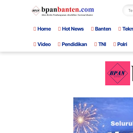
Home
Hot News
Banten
Tek
Video
Pendidikan
TNI
Polri