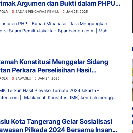
imak Argumen dan Bukti dalam PHPU
ti Minahasa Utara
POLRI
BADAN PENGAWAS PEMILU
JAN 25, 2025
Lanjutan PHPU Bupati Minahasa Utara Mengungkap
ersi Suara PemilihJakarta - Bpanbanten.com || Mah...
amah Konstitusi Menggelar Sidang
tan Perkara Perselisihan Hasil
lihan Umum Walikota Ternate Tahun
POLRI
BAWASLU
JAN 24, 2025
, Menyimak Pembelaan Paslon dan
MK Terkait Hasil Pilwako Ternate 2024Jakarta -
rangan Bawaslu
ten.com || Mahkamah Konstitusi (MK) kembali mengg...
lu Kota Tangerang Gelar Sosialisasi
awasan Pilkada 2024 Bersama Insan