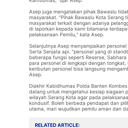
Kamtibmas," ujar Asep.
Asep juga mengatakan pihak Bawaslu tidak
masyarakat. "Pihak Bawaslu Kota Serang ti
masyarakat terkait dengan adanya pelang
di laporkan kepada kami bilamana terdap
pelaksanaan Pemilu," kata Asep.
Selanjutnya Asep menyampaikan personel y
Serta Senjata api. "personel yang di stand
beberapa fungsi seperti Reserse, Sabhara s
para personel di lengkapi dengan tongkat, b
keributan personel bisa langsung mengamb
Asep.
Diakhir Kabidhumas Polda Banten Kombes P
datang untuk mengetahui kesiap siagaan 
wilayah Serang Kota agar pada pelaksanaa
kondusif. Boleh berbeda pendapat dan pili
utama, mari wujudkan pemilu aman dan dam
RELATED ARTICLE