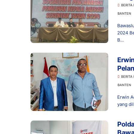
Medi
BERITA
BANTEN
Bawaslu
2024 Be
B...
Erwin Ad
Pelan
Abdul
BERITA
BANTEN
Erwin A
yang di
Pold
Bawas