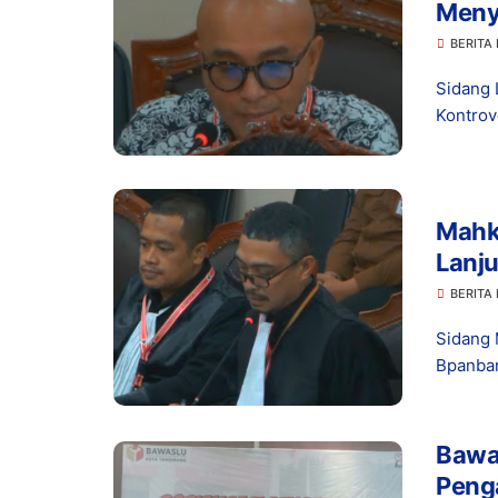
Meny
Bupa
BERITA 
Sidang 
Kontrov
Mahk
Lanju
Pemi
BERITA 
2024
Sidang 
Kete
Bpanban
Bawas
Peng