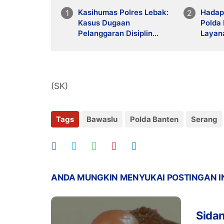
Kasihumas Polres Lebak:
Hadap
Kasus Dugaan
Polda
Pelanggaran Disiplin
Layan
Anggota Polri Terkait
Bersih
Gadai Mobil Ditangani Bid
Propam Polda Banten
(SK)
Tags
Bawaslu
Polda Banten
Serang
ANDA MUNGKIN MENYUKAI POSTINGAN I
Sidan