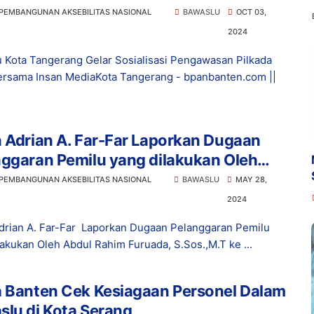
a
 PEMBANGUNAN AKSEBILITAS NASIONAL
BAWASLU
OCT 03,
2024
 Kota Tangerang Gelar Sosialisasi Pengawasan Pilkada
rsama Insan MediaKota Tangerang - bpanbanten.com ||
rian A. Far-Far Laporkan Dugaan
ggaran Pemilu yang dilakukan Oleh
 Rahim Furuada, S.Sos.,M.T ke Bawaslu
 PEMBANGUNAN AKSEBILITAS NASIONAL
BAWASLU
MAY 28,
2024
drian A. Far-Far Laporkan Dugaan Pelanggaran Pemilu
lakukan Oleh Abdul Rahim Furuada, S.Sos.,M.T ke ...
a Banten Cek Kesiagaan Personel Dalam
lu di Kota Serang