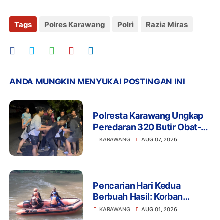
Tags
Polres Karawang
Polri
Razia Miras
ANDA MUNGKIN MENYUKAI POSTINGAN INI
Polresta Karawang Ungkap
Peredaran 320 Butir Obat-
Obatan Tertentu, Dua Orang
KARAWANG
AUG 07, 2026
Diamankan
Pencarian Hari Kedua
Berbuah Hasil: Korban
Tenggelam di Cilamaya
KARAWANG
AUG 01, 2026
Karawang Ditemukan