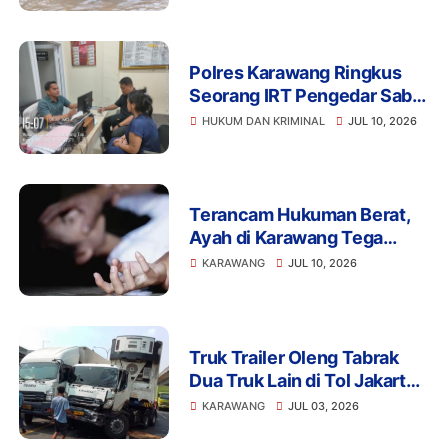
Meninggal
Polres Karawang Ringkus
Seorang IRT Pengedar Sabu
di Cikampek, Sita
HUKUM DAN KRIMINAL
JUL 10, 2026
Timbangan Digital dan
Ponsel Transaksi
Terancam Hukuman Berat,
Ayah di Karawang Tega
Setubuhi Anak Kandung di
KARAWANG
JUL 10, 2026
Bawah Ancaman
Truk Trailer Oleng Tabrak
Dua Truk Lain di Tol Jakarta-
Cikampek KM 46 Karawang
KARAWANG
JUL 03, 2026