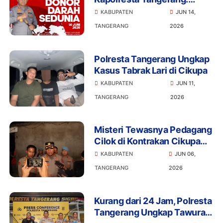
Setetes Darah Bisa Menjadi
KABUPATEN
JUN 14,
Harapan Hidup
TANGERANG
2026
Polresta Tangerang Ungkap
Kasus Tabrak Lari di Cikupa
KABUPATEN
JUN 11,
TANGERANG
2026
Misteri Tewasnya Pedagang
Cilok di Kontrakan Cikupa
Terungkap, 2 Pelaku Diciduk
KABUPATEN
JUN 06,
TANGERANG
2026
Kurang dari 24 Jam, Polresta
Tangerang Ungkap Tawuran