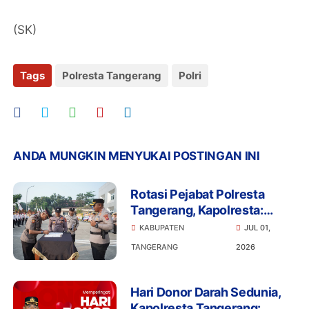
(SK)
Tags
Polresta Tangerang
Polri
ANDA MUNGKIN MENYUKAI POSTINGAN INI
Rotasi Pejabat Polresta
Tangerang, Kapolresta:
Organisasi Harus Terus
KABUPATEN
JUL 01,
Bergerak Menjawab
TANGERANG
2026
Tantangan
Hari Donor Darah Sedunia,
Kapolresta Tangerang: