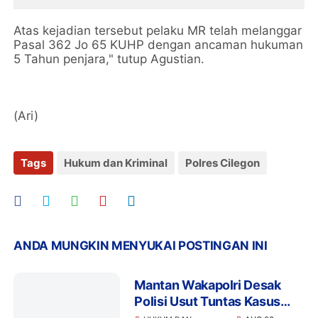
Atas kejadian tersebut pelaku MR telah melanggar
Pasal 362 Jo 65 KUHP dengan ancaman hukuman
5 Tahun penjara," tutup Agustian.
(Ari)
Tags
Hukum dan Kriminal
Polres Cilegon
ANDA MUNGKIN MENYUKAI POSTINGAN INI
Mantan Wakapolri Desak
Polisi Usut Tuntas Kasus
Bigmo Ajak Anak di Bawah