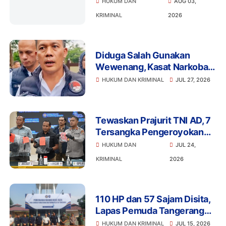
HUKUM DAN
AUG 03,
Umur Promosikan Vape
KRIMINAL
2026
Diduga Salah Gunakan
Wewenang, Kasat Narkoba
Polres Tangsel dan 6
HUKUM DAN KRIMINAL
JUL 27, 2026
Anggota Ditangkap
Bareskrim
Tewaskan Prajurit TNI AD, 7
Tersangka Pengeroyokan
Terancam Penjara Seumur
HUKUM DAN
JUL 24,
Hidup
KRIMINAL
2026
110 HP dan 57 Sajam Disita,
Lapas Pemuda Tangerang
Perketat Pengawasan
HUKUM DAN KRIMINAL
JUL 15, 2026