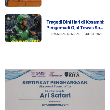
Tragedi Dini Hari di Kosambi:
Pengemudi Ojol Tewas Saat
Istirahat, Motor dan HP Raib
HUKUM DAN KRIMINAL
JUL 13, 2026