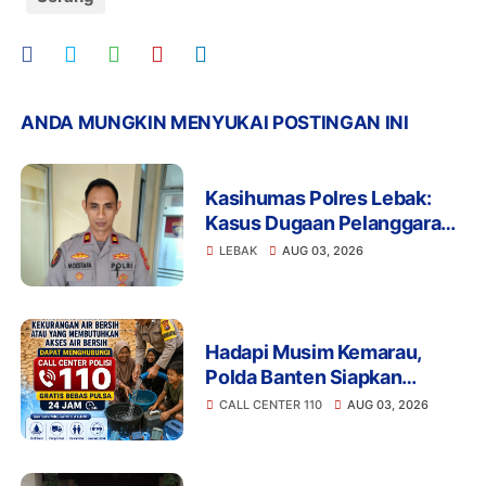
ANDA MUNGKIN MENYUKAI POSTINGAN INI
Kasihumas Polres Lebak:
Kasus Dugaan Pelanggaran
Disiplin Anggota Polri
LEBAK
AUG 03, 2026
Terkait Gadai Mobil
Ditangani Bid Propam Polda
Banten
Hadapi Musim Kemarau,
Polda Banten Siapkan
Layanan Bantuan Air Bersih
CALL CENTER 110
AUG 03, 2026
Melalui 110