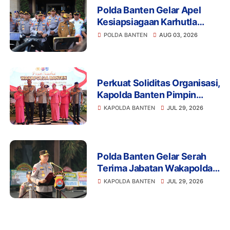
Polda Banten Gelar Apel
Kesiapsiagaan Karhutla
2026, Perkuat Sinergi
POLDA BANTEN
AUG 03, 2026
Antisipasi Bencana
Perkuat Soliditas Organisasi,
Kapolda Banten Pimpin
Pisah Sambut Wakapolda
KAPOLDA BANTEN
JUL 29, 2026
dan PJU
Polda Banten Gelar Serah
Terima Jabatan Wakapolda,
PJU, serta Kapolres Cilegon
KAPOLDA BANTEN
JUL 29, 2026
dan Lebak