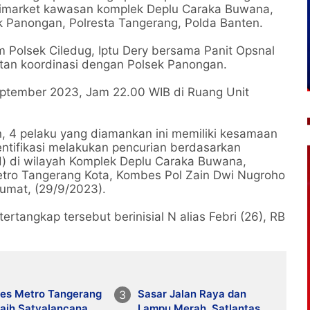
nimarket kawasan komplek Deplu Caraka Buwana,
ek Panongan, Polresta Tangerang, Polda Banten.
m Polsek Ciledug, Iptu Dery bersama Panit Opsnal
tan koordinasi dengan Polsek Panongan.
September 2023, Jam 22.00 WIB di Ruang Unit
an, 4 pelaku yang diamankan ini memiliki kesamaan
identifikasi melakukan pencurian berdasarkan
d) di wilayah Komplek Deplu Caraka Buwana,
etro Tangerang Kota, Kombes Pol Zain Dwi Nugroho
umat, (29/9/2023).
rtangkap tersebut berinisial N alias Febri (26), RB
res Metro Tangerang
Sasar Jalan Raya dan
Raih Satyalancana
Lampu Merah, Satlantas