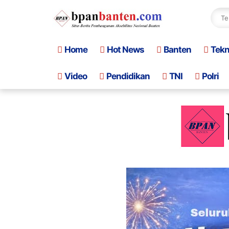
Home
Hot News
Banten
Tek
Video
Pendidikan
TNI
Polri