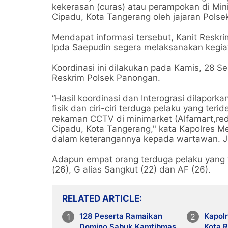
kekerasan (curas) atau perampokan di Mi
Cipadu, Kota Tangerang oleh jajaran Pols
Mendapat informasi tersebut, Kanit Reskri
Ipda Saepudin segera melaksanakan kegia
Koordinasi ini dilakukan pada Kamis, 28 
Reskrim Polsek Panongan.
“Hasil koordinasi dan Interograsi dilapork
fisik dan ciri-ciri terduga pelaku yang ter
rekaman CCTV di minimarket (Alfamart,re
Cipadu, Kota Tangerang," kata Kapolres M
dalam keterangannya kepada wartawan. J
Adapun empat orang terduga pelaku yang te
(26), G alias Sangkut (22) dan AF (26).
RELATED ARTICLE
128 Peserta Ramaikan
Kapol
Domino Sabuk Kamtibmas
Kota 