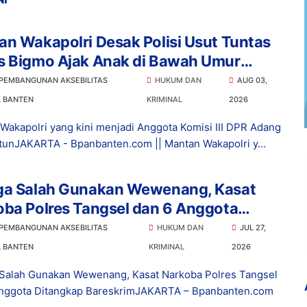
n Wakapolri Desak Polisi Usut Tuntas
s Bigmo Ajak Anak di Bawah Umur
osikan Vape
 PEMBANGUNAN AKSEBILITAS
HUKUM DAN
AUG 03,
L BANTEN
KRIMINAL
2026
Wakapolri yang kini menjadi Anggota Komisi III DPR Adang
tunJAKARTA - Bpanbanten.com || Mantan Wakapolri y...
ga Salah Gunakan Wewenang, Kasat
ba Polres Tangsel dan 6 Anggota
ngkap Bareskrim
 PEMBANGUNAN AKSEBILITAS
HUKUM DAN
JUL 27,
L BANTEN
KRIMINAL
2026
Salah Gunakan Wewenang, Kasat Narkoba Polres Tangsel
nggota Ditangkap BareskrimJAKARTA – Bpanbanten.com