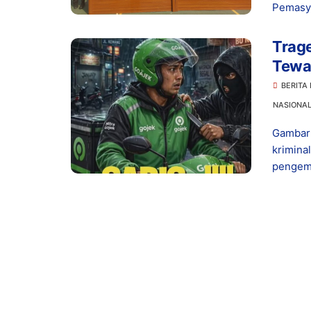
Pemasya
Trage
Tewas
BERITA
NASIONA
Gambar 
krimina
pengemu