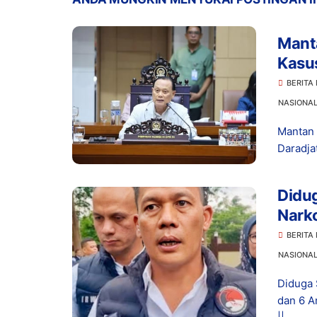
Manta
Kasu
Prom
BERITA
NASIONA
Mantan 
Daradja
Didu
Narko
Dita
BERITA
NASIONA
Diduga 
dan 6 A