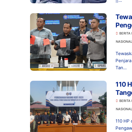
||...
Tewas
Peng
Hidu
BERITA
NASIONA
Tewaska
Penjar
Tan...
110 H
Tang
BERITA
NASIONA
110 HP 
Pengaw