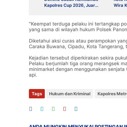
Kapolres Cup 2026, Juara
Wira K
1 Dapat Motor Listrik
"Keempat terduga pelaku ini tertangkap po
yang sama di wilayah hukum Polsek Panon
Diketahui aksi curas atau perampokan yang
Caraka Buwana, Cipadu, Kota Tangerang, 
Kejadian tersebut diperkirakan sekira pukul
Pelaku berjumlah tiga orang merangsek
minimarket dengan menggunakan senjata t
api.
Tags
Hukum dan Kriminal
Kapolres Metr
ANDA MUNGKIN MENYUKAI POSTINGAN I