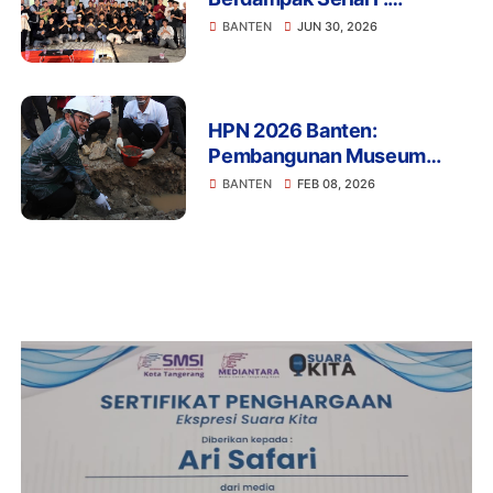
Membaca Indonesia Emas
BANTEN
JUN 30, 2026
2045, Megawali Banten
Menuju Masa Depan
HPN 2026 Banten:
Pembangunan Museum
Media Siber Nasional Resmi
BANTEN
FEB 08, 2026
Dimulai di Karundang
Serang