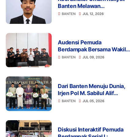
Banten Melawan
Mengapresiasi Komitmen
BANTEN
JUL 12, 2026
Presiden Prabowo dalam
Pemberantasan Korupsi
Audensi Pemuda
Berdampak Bersama Wakil
Ketua Komisi III DPRD Kota
BANTEN
JUL 09, 2026
Serang Banten
Dari Banten Menuju Dunia,
Irjen Pol M. Sabilul Alif
Dorong Penguatan
BANTEN
JUL 05, 2026
Kapasitas Imam Menuju IGIC
2026
Diskusi Interaktif Pemuda
Berdampak Serial I :