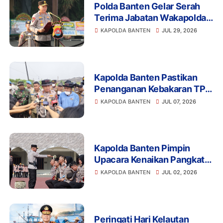
Polda Banten Gelar Serah
Terima Jabatan Wakapolda,
PJU, serta Kapolres Cilegon
KAPOLDA BANTEN
JUL 29, 2026
dan Lebak
Kapolda Banten Pastikan
Penanganan Kebakaran TPA
Jatiwaringin Berjalan
KAPOLDA BANTEN
JUL 07, 2026
Optimal
Kapolda Banten Pimpin
Upacara Kenaikan Pangkat
Personel Periode 1 Juli 2026
KAPOLDA BANTEN
JUL 02, 2026
Peringati Hari Kelautan