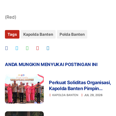
(Red)
Tags
Kapolda Banten
Polda Banten
ANDA MUNGKIN MENYUKAI POSTINGAN INI
Perkuat Soliditas Organisasi,
Kapolda Banten Pimpin
Pisah Sambut Wakapolda
KAPOLDA BANTEN
JUL 29, 2026
dan PJU