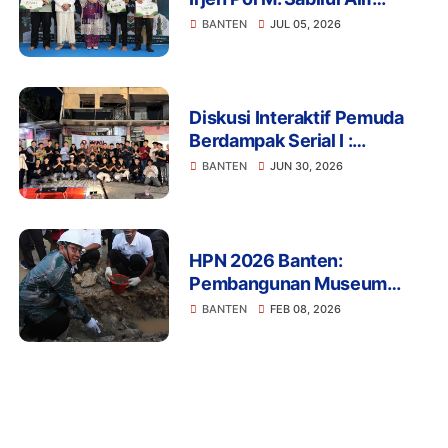
Dorong Penguatan
BANTEN
JUL 05, 2026
Kapasitas Imam Menuju IGIC
2026
Diskusi Interaktif Pemuda
Berdampak Serial I :
Membaca Indonesia Emas
BANTEN
JUN 30, 2026
2045, Megawali Banten
Menuju Masa Depan
HPN 2026 Banten:
Pembangunan Museum
Media Siber Nasional Resmi
BANTEN
FEB 08, 2026
Dimulai di Karundang
Serang