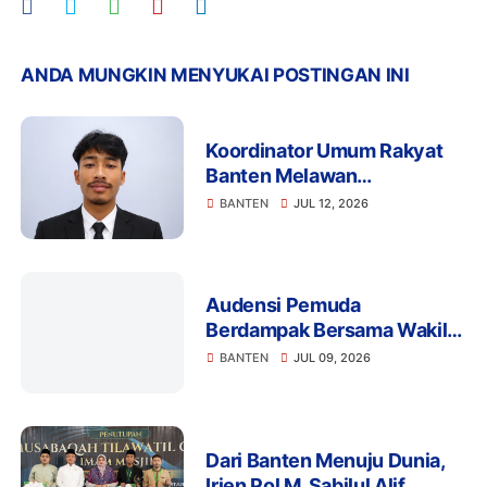
ANDA MUNGKIN MENYUKAI POSTINGAN INI
Koordinator Umum Rakyat
Banten Melawan
Mengapresiasi Komitmen
BANTEN
JUL 12, 2026
Presiden Prabowo dalam
Pemberantasan Korupsi
Audensi Pemuda
Berdampak Bersama Wakil
Ketua Komisi III DPRD Kota
BANTEN
JUL 09, 2026
Serang Banten
Dari Banten Menuju Dunia,
Irjen Pol M. Sabilul Alif