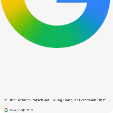
🔎 Unit Reskrim Polsek Jatiuwung Bongkar Peredaran Obat Keras Daftar G - Google Penelusuran
www.google.com