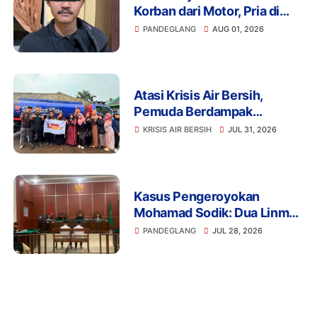
Korban dari Motor, Pria di
Pandeglang Diciduk Polisi
PANDEGLANG
AUG 01, 2026
Atasi Krisis Air Bersih,
Pemuda Berdampak
Kerahkan 4 Tangki Air untuk
KRISIS AIR BERSIH
JUL 31, 2026
Warga Pandeglang
Kasus Pengeroyokan
Mohamad Sodik: Dua Linmas
Pandeglang Diganjar 5 Bulan
PANDEGLANG
JUL 28, 2026
Penjara