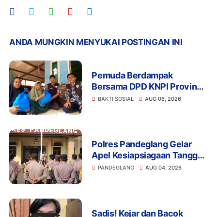
ANDA MUNGKIN MENYUKAI POSTINGAN INI
Pemuda Berdampak
Bersama DPD KNPI Provinsi
Banten dan KKN Kelompok
BAKTI SOSIAL
AUG 06, 2026
33 UIN SMH Banten
Salurkan Bansos
Polres Pandeglang Gelar
Apel Kesiapsiagaan Tanggap
Bencana dan Karhutla,
PANDEGLANG
AUG 04, 2026
Perkuat Sinergi Lintas
Sektor Hadapi Potensi
Bencana
Sadis! Kejar dan Bacok